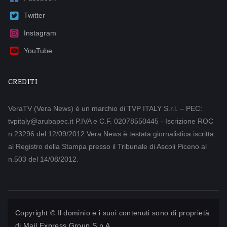
Twitter
Instagram
YouTube
CREDITI
VeraTV (Vera News) è un marchio di TVP ITALY S.r.l. – PEC:
tvpitaly@arubapec.it P.IVA e C.F. 02078550445 - Iscrizione ROC
n.23296 del 12/09/2012 Vera News è testata giornalistica iscritta
al Registro della Stampa presso il Tribunale di Ascoli Piceno al
n.503 del 14/08/2012.
Copyright © Il dominio e i suoi contenuti sono di proprietà
di
Mail Express Group S.p.A.