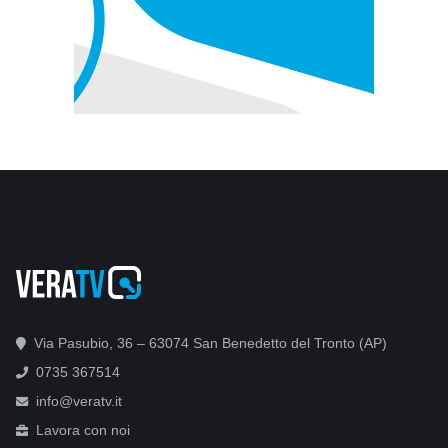
Via Pasubio, 36 – 63074 San Benedetto del Tronto (AP)
0735 367514
info@veratv.it
Lavora con noi