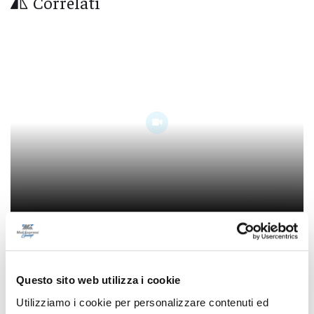
Correlati
In migliaia a Porto Sant’Elpidio per la notte
più rosa della riviera marchigiana
09/08/2026
Questo sito web utilizza i cookie
Utilizziamo i cookie per personalizzare contenuti ed