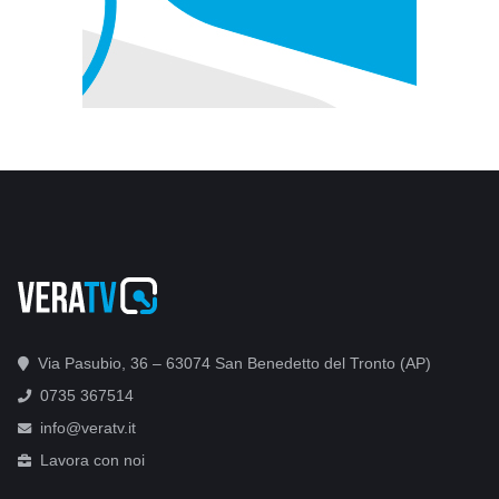
Via Pasubio, 36 – 63074 San Benedetto del Tronto (AP)
0735 367514
info@veratv.it
Lavora con noi