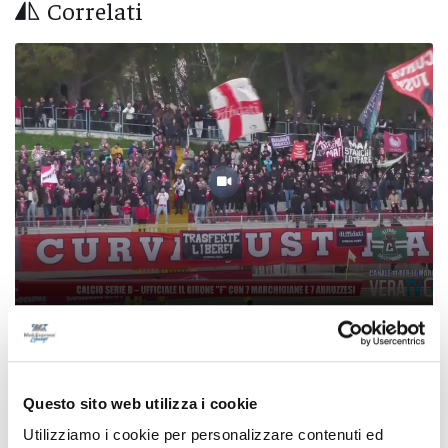
Correlati
Calcio Serie D - Ufficiale il girone "F" con 7
marchigiane e 7 abruzzesi
Questo sito web utilizza i cookie
07/08/2026
Utilizziamo i cookie per personalizzare contenuti ed