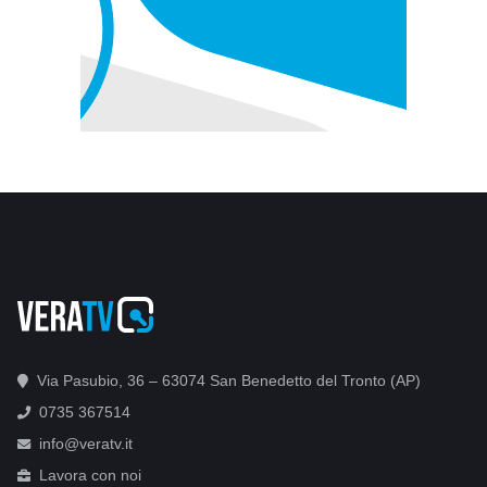
Via Pasubio, 36 – 63074 San Benedetto del Tronto (AP)
0735 367514
info@veratv.it
Lavora con noi