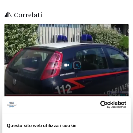
Correlati
Allarme bomba nei centri commerciali del
Milanese, le indagini portano nelle Marche
Questo sito web utilizza i cookie
06/08/2026