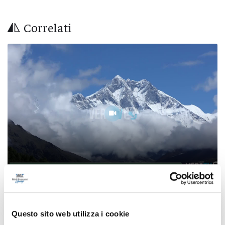
Correlati
Ritrovati in Nepal i corpi di 5 alpinisti morti,
c’è anche il teramano Di Marcello
Questo sito web utilizza i cookie