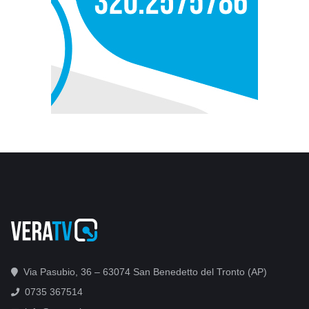
Via Pasubio, 36 – 63074 San Benedetto del Tronto (AP)
0735 367514