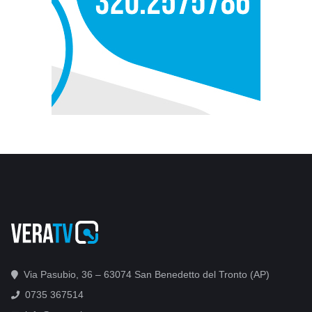
Via Pasubio, 36 – 63074 San Benedetto del Tronto (AP)
0735 367514