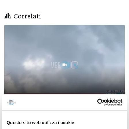
Correlati
Ascoli - Vasto incendio tra Vallesenzana e
Poggio di Bretta, residente colto da infarto
Questo sito web utilizza i cookie