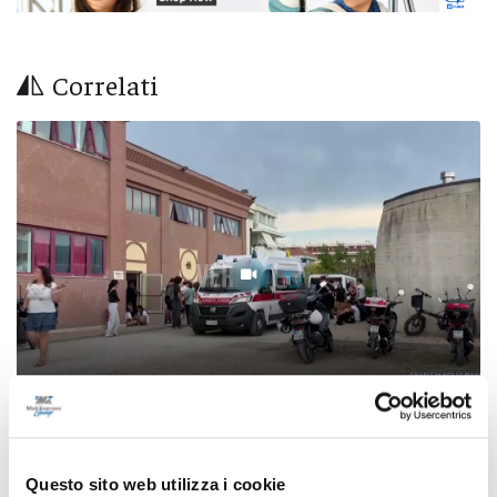
Correlati
Centobuchi - Domenica l’addio a Davide, folla
Questo sito web utilizza i cookie
alla camera ardente