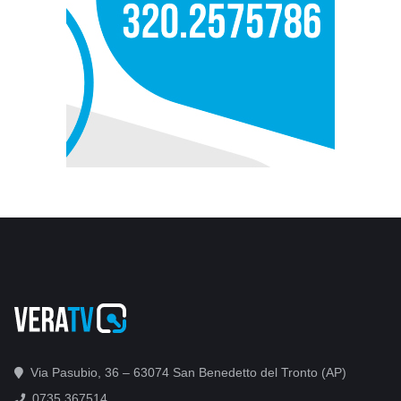
Via Pasubio, 36 – 63074 San Benedetto del Tronto (AP)
0735 367514