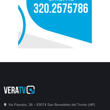
Via Pasubio, 36 – 63074 San Benedetto del Tronto (AP)