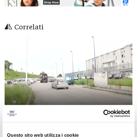
Correlati
Controlli dei carabinieri nel Teramano:
Questo sito web utilizza i cookie