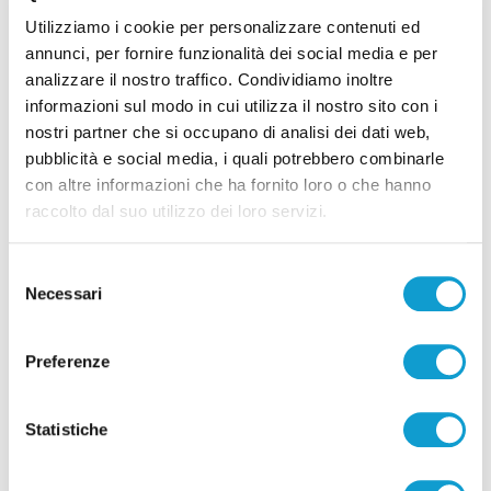
multe, denunce e sequestri
Utilizziamo i cookie per personalizzare contenuti ed
06/08/2026
annunci, per fornire funzionalità dei social media e per
analizzare il nostro traffico. Condividiamo inoltre
informazioni sul modo in cui utilizza il nostro sito con i
nostri partner che si occupano di analisi dei dati web,
pubblicità e social media, i quali potrebbero combinarle
Pubblicità
con altre informazioni che ha fornito loro o che hanno
raccolto dal suo utilizzo dei loro servizi.
Selezione
Necessari
del
consenso
Preferenze
Statistiche