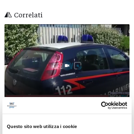
Correlati
Allarme bomba nei centri commerciali del
Milanese, le indagini portano nelle Marche
Questo sito web utilizza i cookie
06/08/2026