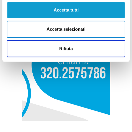
Accetta tutti
Accetta selezionati
Rifiuta