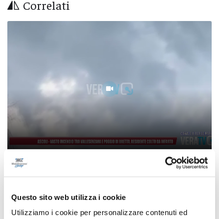
Correlati
Ascoli - Vasto incendio tra Vallesenzana e
Poggio di Bretta, residente colto da infarto
Questo sito web utilizza i cookie
07/08/2026
Utilizziamo i cookie per personalizzare contenuti ed