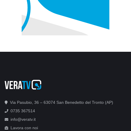
Via Pasubio, 36 – 63074 San Benedetto del Tronto (AP)
0735 367514
info@veratv.it
Lavora con noi