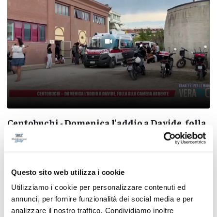
Centobuchi - Domenica l’addio a Davide, folla
alla camera ardente
07/08/2026
Questo sito web utilizza i cookie
Utilizziamo i cookie per personalizzare contenuti ed
annunci, per fornire funzionalità dei social media e per
analizzare il nostro traffico. Condividiamo inoltre
Pubblicità