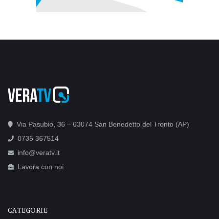
Via Pasubio, 36 – 63074 San Benedetto del Tronto (AP)
0735 367514
info@veratv.it
Lavora con noi
CATEGORIE