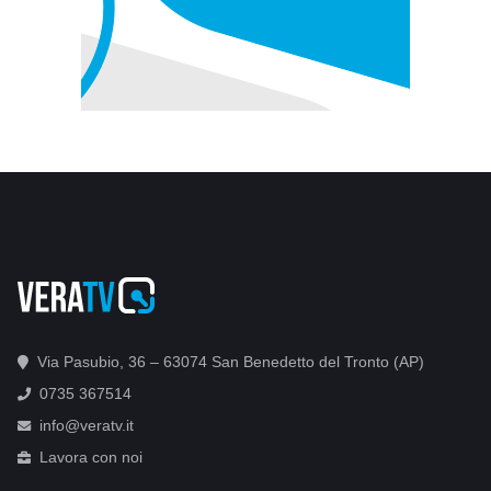
Via Pasubio, 36 – 63074 San Benedetto del Tronto (AP)
0735 367514
info@veratv.it
Lavora con noi