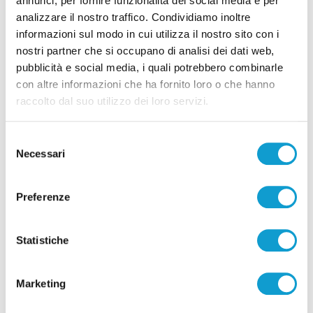
annunci, per fornire funzionalità dei social media e per
analizzare il nostro traffico. Condividiamo inoltre
informazioni sul modo in cui utilizza il nostro sito con i
Pubblicità
nostri partner che si occupano di analisi dei dati web,
pubblicità e social media, i quali potrebbero combinarle
con altre informazioni che ha fornito loro o che hanno
raccolto dal suo utilizzo dei loro servizi.
Selezione
Necessari
del
consenso
Preferenze
Statistiche
Pubblicità
Marketing