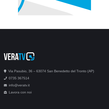
Via Pasubio, 36 – 63074 San Benedetto del Tronto (AP)
0735 367514
info@veratv.it
Lavora con noi