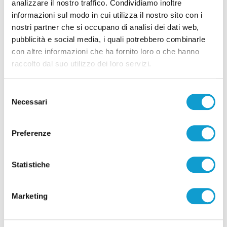
analizzare il nostro traffico. Condividiamo inoltre
informazioni sul modo in cui utilizza il nostro sito con i
Pubblicità
nostri partner che si occupano di analisi dei dati web,
pubblicità e social media, i quali potrebbero combinarle
con altre informazioni che ha fornito loro o che hanno
raccolto dal suo utilizzo dei loro servizi.
Selezione
Necessari
del
consenso
Preferenze
Statistiche
Pubblicità
Marketing