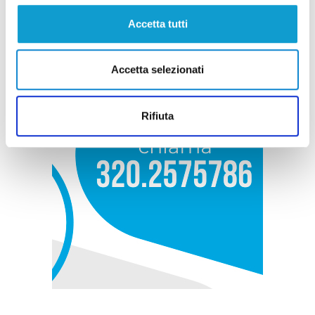
Accetta tutti
Accetta selezionati
Rifiuta