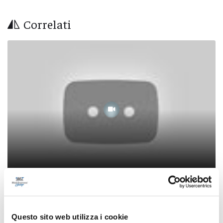
Correlati
Abruzzo, tredici roghi gestiti dalla protezione
civile: fronte tra Collarmele e Gagliano
Questo sito web utilizza i cookie
Aterno