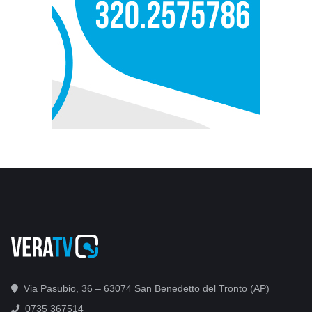
Via Pasubio, 36 – 63074 San Benedetto del Tronto (AP)
0735 367514