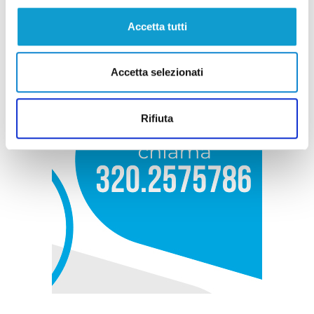
Accetta tutti
Accetta selezionati
Rifiuta