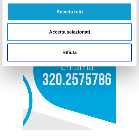
Accetta tutti
Accetta selezionati
Rifiuta