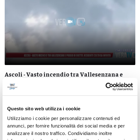
Ascoli - Vasto incendio tra Vallesenzana e
Poggio di Bretta, residente colto da infarto
07/08/2026
Questo sito web utilizza i cookie
Utilizziamo i cookie per personalizzare contenuti ed
annunci, per fornire funzionalità dei social media e per
Pubblicità
analizzare il nostro traffico. Condividiamo inoltre