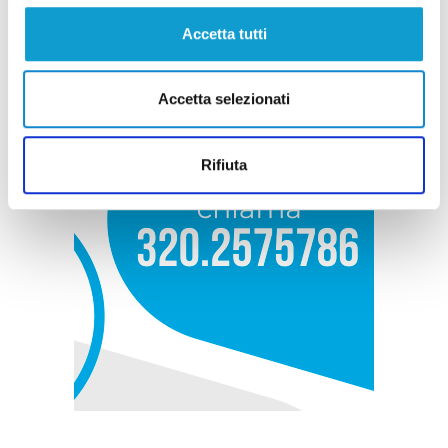
Accetta tutti
Accetta selezionati
Rifiuta