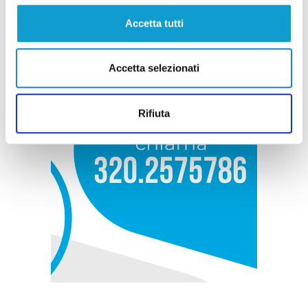
Accetta tutti
Accetta selezionati
Rifiuta