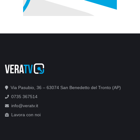
Via Pasubio, 36 – 63074 San Benedetto del Tronto (AP)
0735 367514
info@veratv.it
Lavora con noi