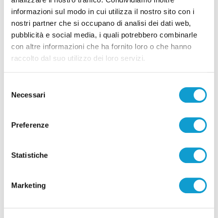
Pubblicità
informazioni sul modo in cui utilizza il nostro sito con i
nostri partner che si occupano di analisi dei dati web,
pubblicità e social media, i quali potrebbero combinarle
con altre informazioni che ha fornito loro o che hanno
raccolto dal suo utilizzo dei loro servizi.
Selezione
Necessari
del
consenso
Preferenze
Statistiche
Pubblicità
Marketing