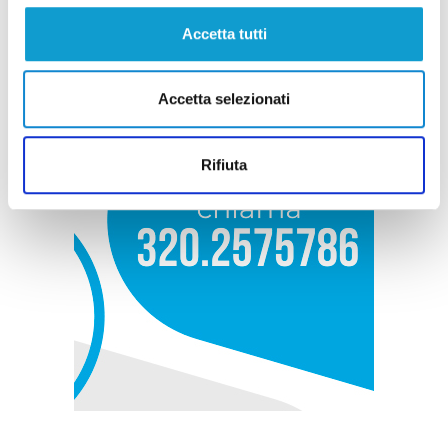
Accetta tutti
Accetta selezionati
Rifiuta