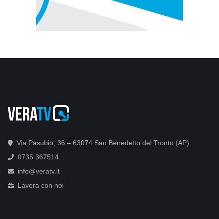
Via Pasubio, 36 – 63074 San Benedetto del Tronto (AP)
0735 367514
info@veratv.it
Lavora con noi