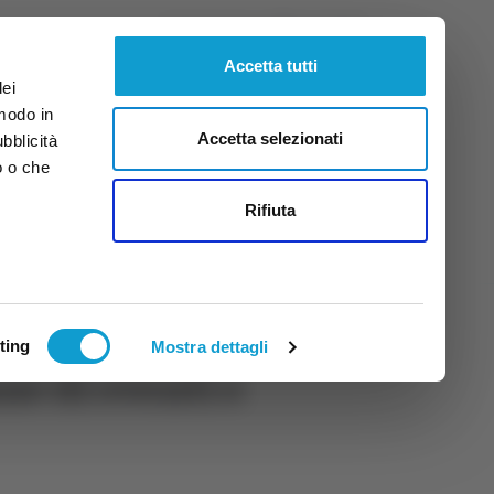
Venerdì
7
Ago.
2026
ore 20:37
Accetta tutti
dei
 modo in
Accetta selezionati
ubblicità
o o che
tti
Rifiuta
ting
Mostra dettagli
ne di eventi e