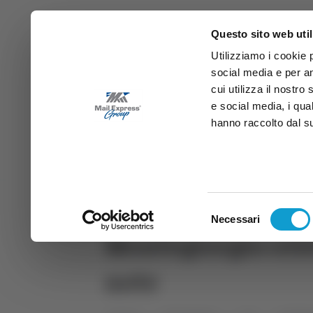
Questo sito web util
Utilizziamo i cookie 
social media e per an
cui utilizza il nostro
e social media, i qua
hanno raccolto dal suo
News
Sport
Marche
Ab
DIRETTA SAMB
DIRETTA TV
Selezione
Necessari
del
Montegiorgio cele
consenso
note