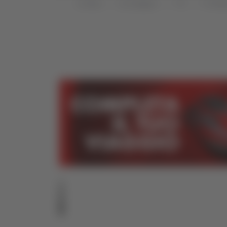
Home
Categorie
TG
TG Mar