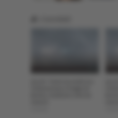
Correlati
to 2026
Ascoli - Vasto incendio tra
Ascol
Vallesenzana e Poggio di
Valle
Bretta, residente colto da
Brett
infarto
infar
07/08/2026
07/08/2