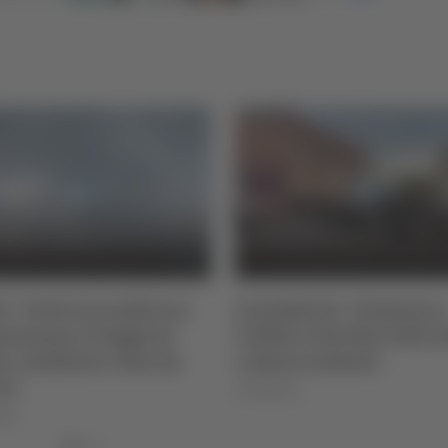
i - Vasto incendio tra
Centobuchi - Domenica
senzana e Poggio di
l’addio a Davide, folla a
a, residente colto da
camera ardente
to
07/08/2026
026