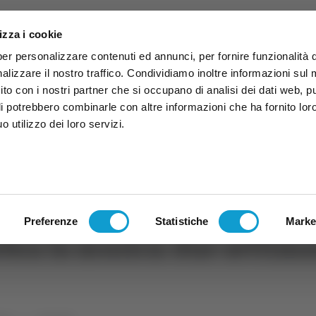
izza i cookie
per personalizzare contenuti ed annunci, per fornire funzionalità 
alizzare il nostro traffico. Condividiamo inoltre informazioni sul
 sito con i nostri partner che si occupano di analisi dei dati web, p
li potrebbero combinarle con altre informazioni che ha fornito lor
 utilizzo dei loro servizi.
ruzzo
TG
TV
Expo
Lavora Con Noi
Conta
TG
TRASMISSIONI
PALINSESTO
Preferenze
Statistiche
Marke
bra la musica: due settima