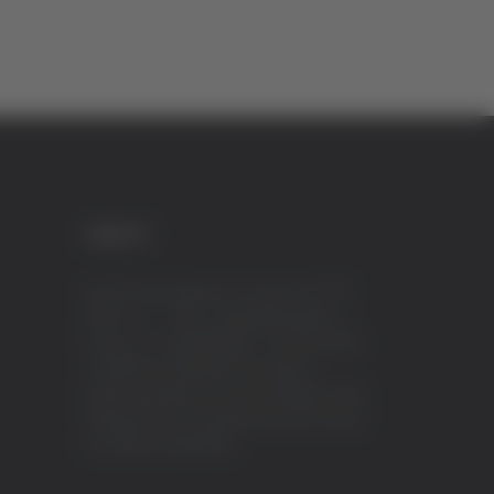
CREDITI
VeraTV (Vera News) è un marchio di TVP
ITALY S.r.l. – PEC: tvpitaly@arubapec.it
P.IVA e C.F. 02078550445 - Iscrizione ROC
n.23296 del 12/09/2012 Vera News è
testata giornalistica iscritta al Registro della
Stampa presso il Tribunale di Ascoli Piceno
al n.503 del 14/08/2012.