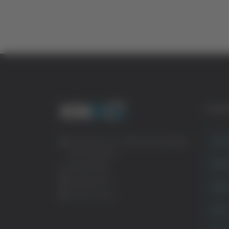
CATE
Crona
Via Pasubio, 36 – 63074 San Benedetto
del Tronto (AP)
Attual
0735 367514
info@veratv.it
Politi
Lavora con noi
Sport