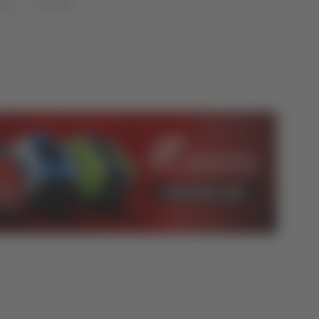
che
Attualità