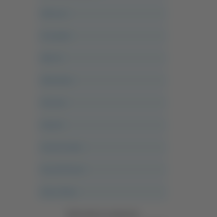
Abruzzo
Acropolis
Alle 21
Altovalore
Ancona
Articoli
Ascoli Calcio
Ascoli Piceno
Asso Story
Vedi tutte le categorie