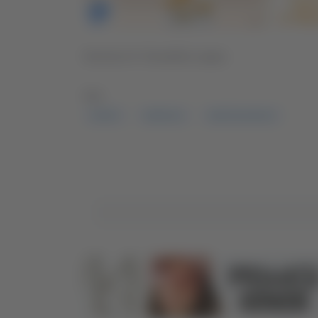
Servizio di
Donatella Lappa
TAG:
EVENTI
INMUSICA
MONTEGIORGIO