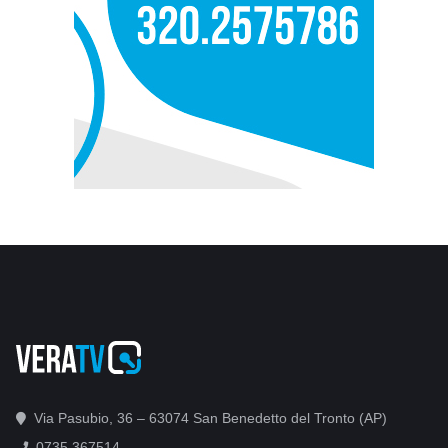
Via Pasubio, 36 – 63074 San Benedetto del Tronto (AP)
0735 367514