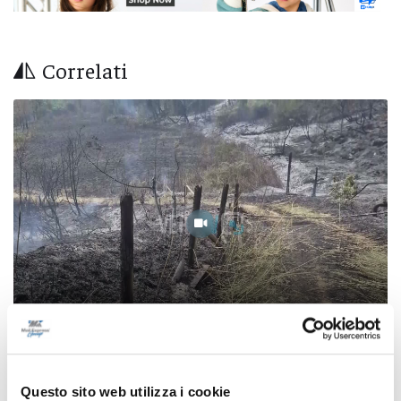
Correlati
Montorio al Vomano: incendio in contrada
Questo sito web utilizza i cookie
Santa Lucia sotto controllo