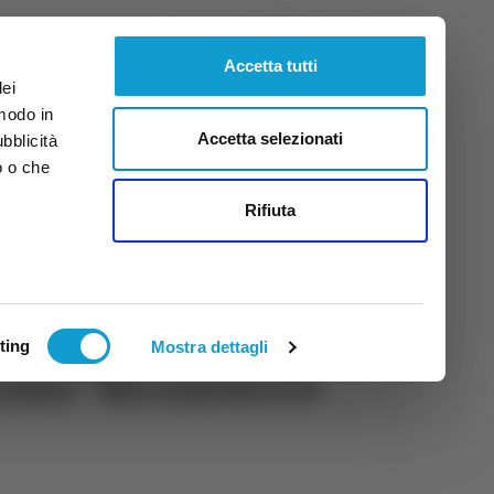
Venerdì
7
Ago.
2026
ore 10:13
Accetta tutti
dei
 modo in
Accetta selezionati
ubblicità
o o che
tti
Rifiuta
ting
Mostra dettagli
rano: "Riconoscere