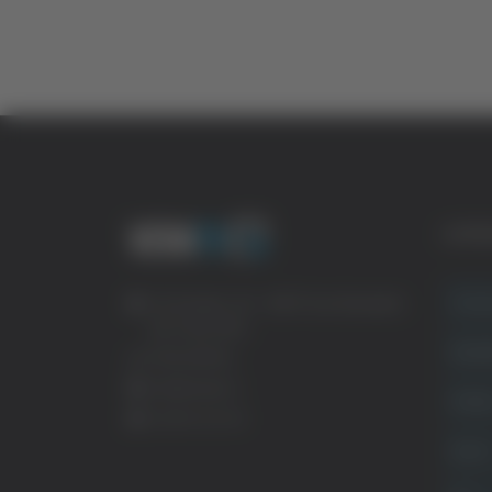
CATE
Crona
Via Pasubio, 36 – 63074 San Benedetto
del Tronto (AP)
Attual
0735 367514
info@veratv.it
Politi
Lavora con noi
Sport