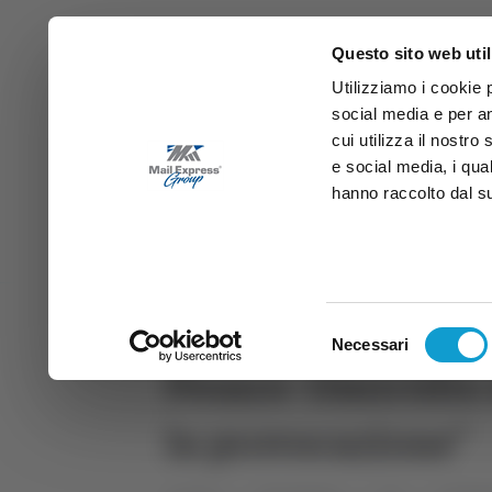
Questo sito web util
Utilizziamo i cookie 
social media e per an
cui utilizza il nostro
e social media, i qua
hanno raccolto dal suo
News
Sport
Marche
Ab
DIRETTA SAMB
DIRETTA TV
Selezione
Necessari
del
Pesaro- Omicidio 
consenso
la provocazione"