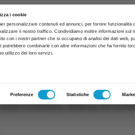
izza i cookie
per personalizzare contenuti ed annunci, per fornire funzionalità 
alizzare il nostro traffico. Condividiamo inoltre informazioni sul
 sito con i nostri partner che si occupano di analisi dei dati web, p
li potrebbero combinarle con altre informazioni che ha fornito lor
 utilizzo dei loro servizi.
ruzzo
TG
TV
Expo
Lavora Con Noi
Conta
TG
TRASMISSIONI
PALINSESTO
Preferenze
Statistiche
Marke
Ana Cristina, difesa Di Lev