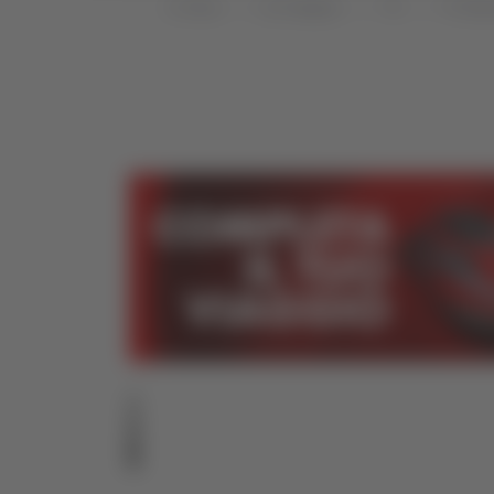
Home
Categorie
TG
TG Mar