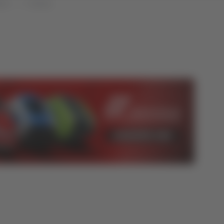
che
Cronaca