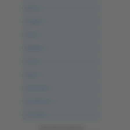
Abruzzo
Acropolis
Alle 21
Altovalore
Ancona
Articoli
Ascoli Calcio
Ascoli Piceno
Asso Story
Vedi tutte le categorie