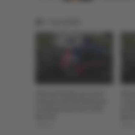
Correlati
to 2026
Allarme bomba nei centri
Alla
commerciali del Milanese,
comm
le indagini portano nelle
le in
Marche
Marc
06/08/2026
06/08/2