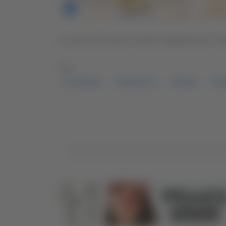
Le parti civili hanno chiesto l’ergastolo per il ma
TAG:
DI LEVRANO
ERGASTOLO
PESARO
OMI