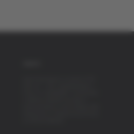
CREDITI
VeraTV (Vera News) è un marchio di TVP
ITALY S.r.l. – PEC: tvpitaly@arubapec.it
P.IVA e C.F. 02078550445 - Iscrizione ROC
n.23296 del 12/09/2012 Vera News è
testata giornalistica iscritta al Registro della
Stampa presso il Tribunale di Ascoli Piceno
al n.503 del 14/08/2012.