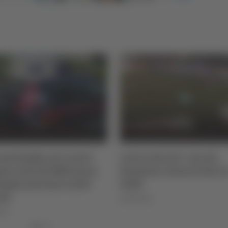
rme bomba nei centri
Calcio Serie B - Ascoli,
erciali del Milanese,
Damiani rinnova fino a
dagini portano nelle
2028
he
06/08/2026
026