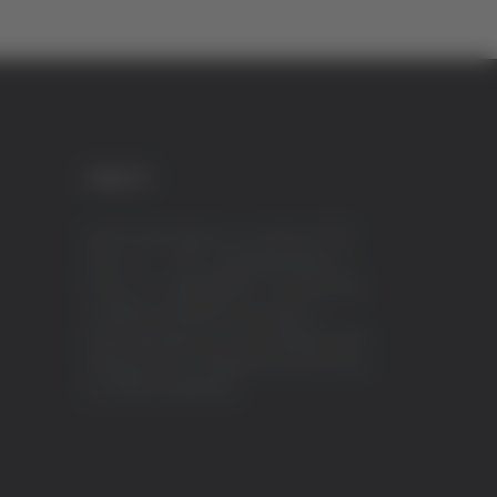
CREDITI
VeraTV (Vera News) è un marchio di TVP
ITALY S.r.l. – PEC: tvpitaly@arubapec.it
P.IVA e C.F. 02078550445 - Iscrizione ROC
n.23296 del 12/09/2012 Vera News è
testata giornalistica iscritta al Registro della
Stampa presso il Tribunale di Ascoli Piceno
al n.503 del 14/08/2012.