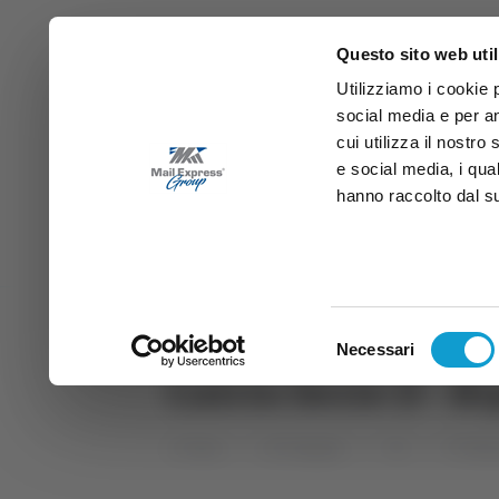
Questo sito web util
Utilizziamo i cookie 
social media e per an
cui utilizza il nostro
e social media, i qua
hanno raccolto dal suo
News
Sport
Marche
Ab
DIRETTA SAMB
DIRETTA TV
Selezione
Necessari
del
Calcio Serie D - R
consenso
Home
Categorie
TG
TG Abr