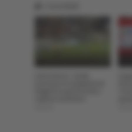
Correlati
attaccante
Calcio Serie C - Samb-
Coppa
la Samb
Lanciano 4-0: doppietta di
Poten
Faggioli, in gol Perrotta e
"Cres
capitan Candellori
squa
09/08/2026
09/08/2