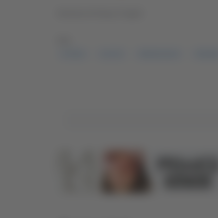
Servizio di Giusy Cingoli
TAG:
ATTESA
CALCIO
RIPESCAGGIO
TERAM