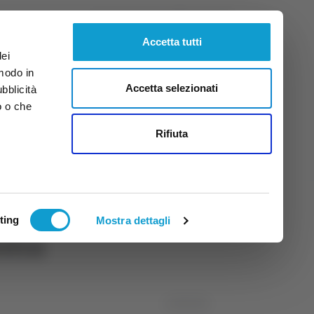
Domenica
9
Ago.
2026
ore 12:50
Accetta tutti
dei
 modo in
Accetta selezionati
ubblicità
o o che
tti
Rifiuta
ting
Mostra dettagli
stra
12/06/2026