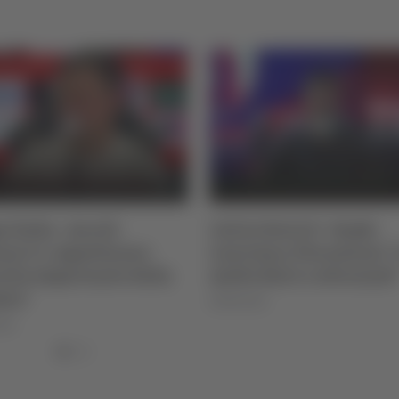
 Italia - Ascoli-
Calcio Serie D - Samb-
za 3-1, Agostinone:
Lanciano, Pierantoni: "
cita importante della
molto fisici e attrezzati
dra"
09/08/2026
026