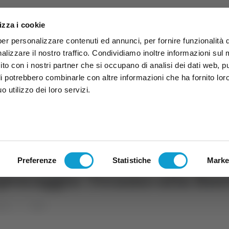
izza i cookie
per personalizzare contenuti ed annunci, per fornire funzionalità 
alizzare il nostro traffico. Condividiamo inoltre informazioni sul
 sito con i nostri partner che si occupano di analisi dei dati web, p
li potrebbero combinarle con altre informazioni che ha fornito lor
 utilizzo dei loro servizi.
ruzzo
TG
TV
Expo
Lavora Con Noi
Conta
TG
TRASMISSIONI
PALINSESTO
Preferenze
Statistiche
Marke
ipescaggio: Teramo alla fine
uzzo
Sport