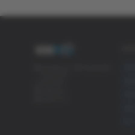
CATE
Crona
Via Pasubio, 36 – 63074 San Benedetto
del Tronto (AP)
Attual
0735 367514
info@veratv.it
Politi
Lavora con noi
Sport
TG