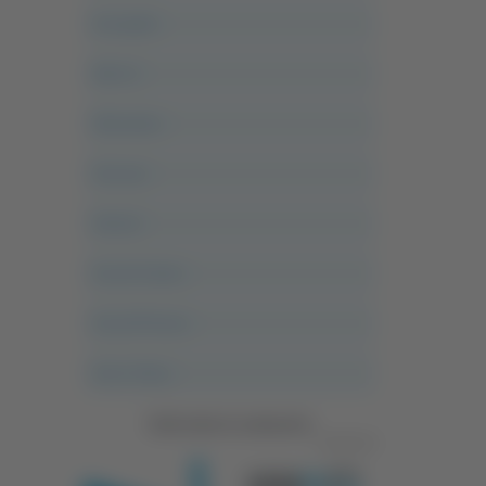
Acropolis
Alle 21
Altovalore
Ancona
Articoli
Ascoli Calcio
Ascoli Piceno
Asso Story
Vedi tutte le categorie
Pubblicità