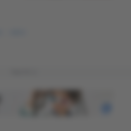
O
SERIE D
Tutto TG