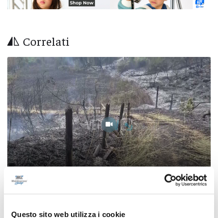
Correlati
Montorio al Vomano: incendio in contrada
Questo sito web utilizza i cookie