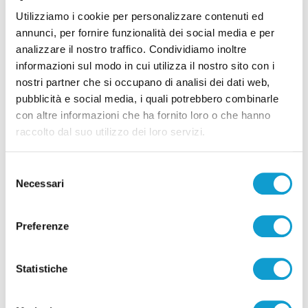
Santa Lucia sotto controllo
Utilizziamo i cookie per personalizzare contenuti ed
07/08/2026
annunci, per fornire funzionalità dei social media e per
analizzare il nostro traffico. Condividiamo inoltre
informazioni sul modo in cui utilizza il nostro sito con i
nostri partner che si occupano di analisi dei dati web,
pubblicità e social media, i quali potrebbero combinarle
Pubblicità
con altre informazioni che ha fornito loro o che hanno
raccolto dal suo utilizzo dei loro servizi.
Selezione
Necessari
del
consenso
Preferenze
Statistiche