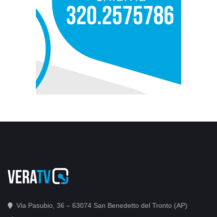
Via Pasubio, 36 – 63074 San Benedetto del Tronto (AP)