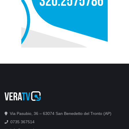
Via Pasubio, 36 – 63074 San Benedetto del Tronto (AP)
0735 367514