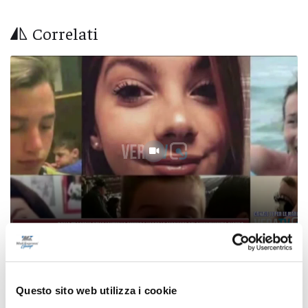
Correlati
Dalla tragedia della Lanterna Azzurra nasce
la Giornata del divertimento sicuro
Questo sito web utilizza i cookie
05/08/2026