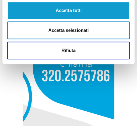
Accetta tutti
Accetta selezionati
Rifiuta