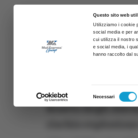
Questo sito web util
Utilizziamo i cookie 
social media e per an
cui utilizza il nostro
e social media, i qua
hanno raccolto dal suo
News
Sport
Marche
Ab
DIRETTA SAMB
DIRETTA TV
Selezione
Necessari
del
Roseto degli Abru
consenso
rischio esplosion