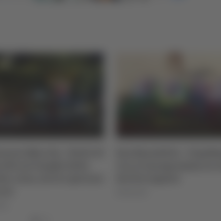
anova Marche - Notte di
San Benedetto - Ciquib
olli nei luoghi della
ricco il programma in v
a: risse, alcol e giovani
del Ferragosto
rsi
09/08/2026
026