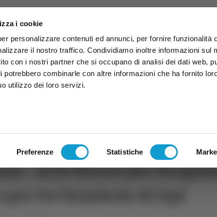
izza i cookie
per personalizzare contenuti ed annunci, per fornire funzionalità 
alizzare il nostro traffico. Condividiamo inoltre informazioni sul
 sito con i nostri partner che si occupano di analisi dei dati web, p
li potrebbero combinarle con altre informazioni che ha fornito lor
 utilizzo dei loro servizi.
ruzzo
TG
TV
Expo
Lavora Con Noi
Conta
TG
TRASMISSIONI
PALINSESTO
Preferenze
Statistiche
Marke
zzi - A14 chiusa per furgon
e per tre bombole di Gpl