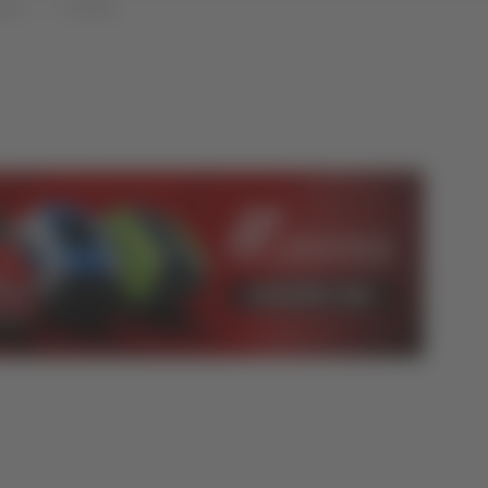
uzzo
Cronaca