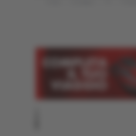
Home
Categorie
TG
TG Abr