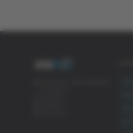
CATE
Crona
Via Pasubio, 36 – 63074 San Benedetto
del Tronto (AP)
Attual
0735 367514
info@veratv.it
Politi
Lavora con noi
Sport