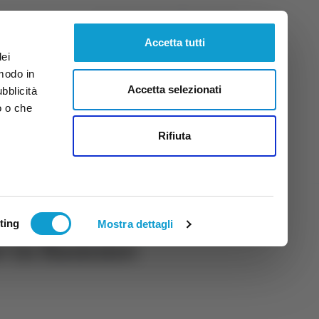
Domenica
9
Ago.
2026
ore 12:30
Accetta tutti
dei
 modo in
Accetta selezionati
ubblicità
o o che
tti
Rifiuta
ting
Mostra dettagli
e in fiamme: