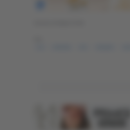
Servizio di Matteo Porfiri
TAG:
A14
FURGONE
GPL
INCENDIO
VIG