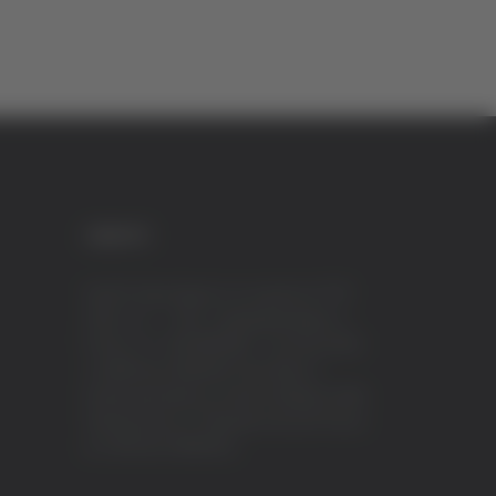
CREDITI
VeraTV (Vera News) è un marchio di TVP
ITALY S.r.l. – PEC: tvpitaly@arubapec.it
P.IVA e C.F. 02078550445 - Iscrizione ROC
n.23296 del 12/09/2012 Vera News è
testata giornalistica iscritta al Registro della
Stampa presso il Tribunale di Ascoli Piceno
al n.503 del 14/08/2012.