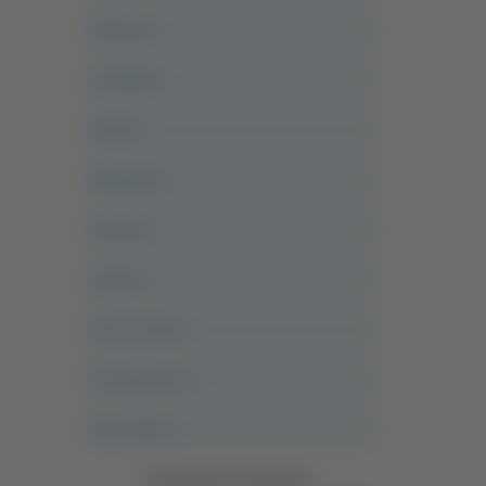
Abruzzo
Acropolis
Alle 21
Altovalore
Ancona
Articoli
Ascoli Calcio
Ascoli Piceno
Asso Story
Vedi tutte le categorie