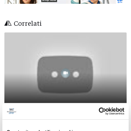
Correlati
Abruzzo, tredici roghi gestiti dalla protezione
civile: fronte tra Collarmele e Gagliano