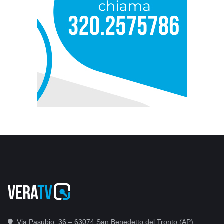
Via Pasubio, 36 – 63074 San Benedetto del Tronto (AP)