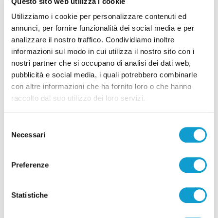
Questo sito web utilizza i cookie
Aterno
Utilizziamo i cookie per personalizzare contenuti ed
05/08/2026
annunci, per fornire funzionalità dei social media e per
analizzare il nostro traffico. Condividiamo inoltre
informazioni sul modo in cui utilizza il nostro sito con i
nostri partner che si occupano di analisi dei dati web,
pubblicità e social media, i quali potrebbero combinarle
con altre informazioni che ha fornito loro o che hanno
Pubblicità
raccolto dal suo utilizzo dei loro servizi.
Selezione
Necessari
del
consenso
Preferenze
Statistiche