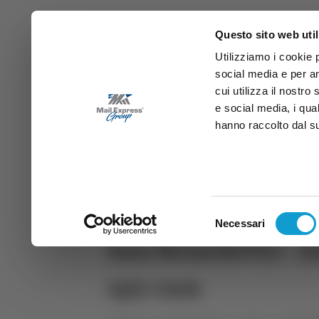
Questo sito web util
Utilizziamo i cookie 
social media e per an
cui utilizza il nostro
e social media, i qua
hanno raccolto dal suo
News
Sport
Marche
Ab
DIRETTA SAMB
DIRETTA TV
Selezione
Necessari
del
San Benedetto - Al
consenso
spy cam