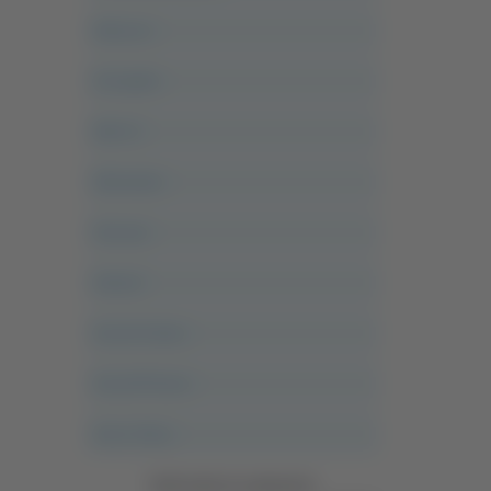
Abruzzo
Acropolis
Alle 21
Altovalore
Ancona
Articoli
Ascoli Calcio
Ascoli Piceno
Asso Story
Vedi tutte le categorie