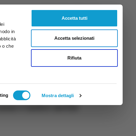
Domenica
9
Ago.
2026
ore 12:34
Accetta tutti
dei
 modo in
Accetta selezionati
ubblicità
o o che
tti
Rifiuta
ting
Mostra dettagli
ano i ladri nelle