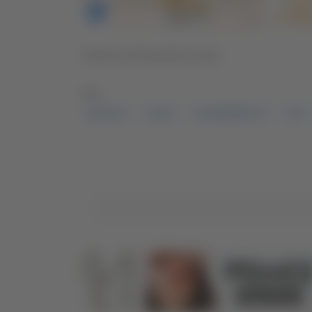
Servizio di Rossella Luciani
TAG:
EDICOLE
FURTI
SAN BENEDETTO
SPY