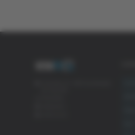
CATE
Crona
Via Pasubio, 36 – 63074 San Benedetto
del Tronto (AP)
Attual
0735 367514
info@veratv.it
Politi
Lavora con noi
Sport