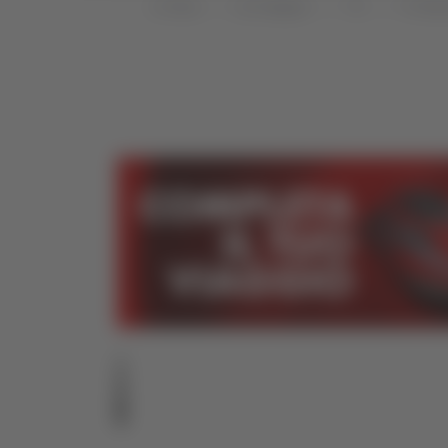
Home
Categorie
TG
TG Mar