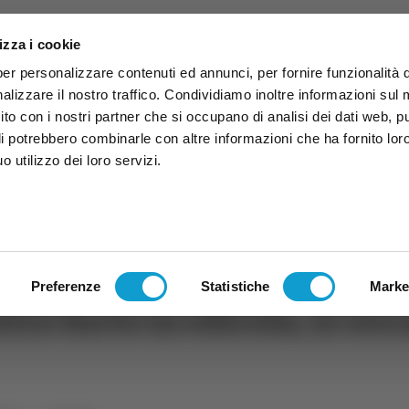
izza i cookie
per personalizzare contenuti ed annunci, per fornire funzionalità 
alizzare il nostro traffico. Condividiamo inoltre informazioni sul
 sito con i nostri partner che si occupano di analisi dei dati web, p
li potrebbero combinarle con altre informazioni che ha fornito lor
 utilizzo dei loro servizi.
ruzzo
TG
TV
Expo
Lavora Con Noi
Conta
TG
TRASMISSIONI
PALINSESTO
Preferenze
Statistiche
Marke
tro furto in edicola, si cerc