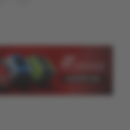
che
Cronaca