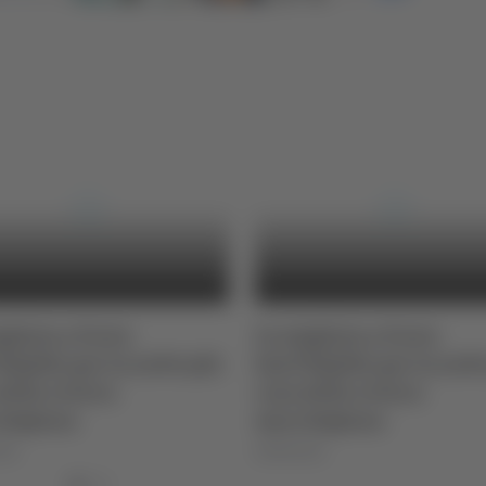
gliaia a Porto
In migliaia a Porto
Elpidio per la notte più
Sant’Elpidio per la nott
della riviera
rosa della riviera
higiana
marchigiana
026
09/08/2026