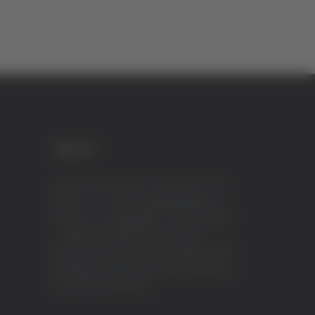
CREDITI
VeraTV (Vera News) è un marchio di TVP
ITALY S.r.l. – PEC: tvpitaly@arubapec.it
P.IVA e C.F. 02078550445 - Iscrizione ROC
n.23296 del 12/09/2012 Vera News è
testata giornalistica iscritta al Registro della
Stampa presso il Tribunale di Ascoli Piceno
al n.503 del 14/08/2012.