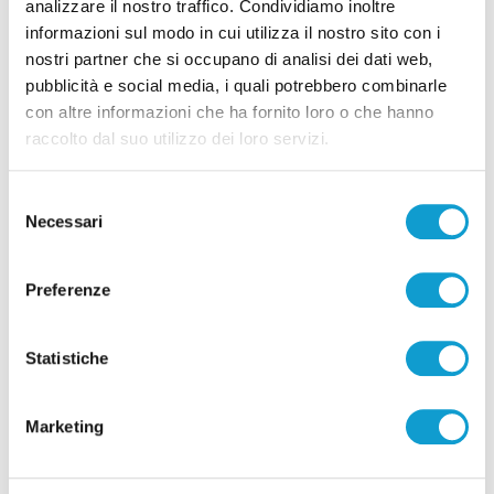
analizzare il nostro traffico. Condividiamo inoltre
informazioni sul modo in cui utilizza il nostro sito con i
Pubblicità
nostri partner che si occupano di analisi dei dati web,
pubblicità e social media, i quali potrebbero combinarle
con altre informazioni che ha fornito loro o che hanno
raccolto dal suo utilizzo dei loro servizi.
Selezione
Necessari
del
consenso
Preferenze
Statistiche
Pubblicità
Marketing