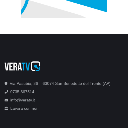
Via Pasubio, 36 – 63074 San Benedetto del Tronto (AP)
0735 367514
info@veratv.it
Lavora con noi