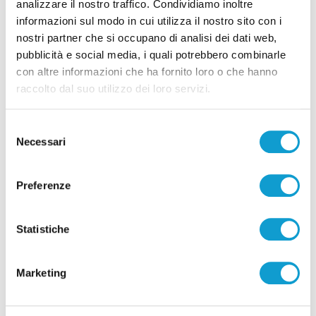
analizzare il nostro traffico. Condividiamo inoltre
informazioni sul modo in cui utilizza il nostro sito con i
Pubblicità
nostri partner che si occupano di analisi dei dati web,
pubblicità e social media, i quali potrebbero combinarle
con altre informazioni che ha fornito loro o che hanno
raccolto dal suo utilizzo dei loro servizi.
Selezione
Necessari
del
consenso
Preferenze
Statistiche
Pubblicità
Marketing