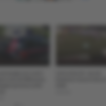
ba nei centri
Calcio Serie B - Ascoli,
 del Milanese,
Damiani rinnova fino al
portano nelle
2028
06/08/2026