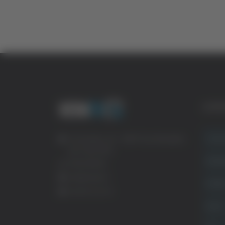
CATE
Crona
Via Pasubio, 36 – 63074 San Benedetto
del Tronto (AP)
Attual
0735 367514
info@veratv.it
Politi
Lavora con noi
Sport