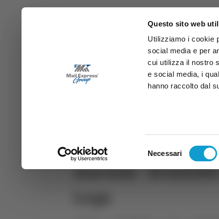
Questo sito web util
Utilizziamo i cookie 
social media e per an
cui utilizza il nostro
e social media, i qua
hanno raccolto dal suo
News
Sport
Marche
Ab
DIRETTA SAMB
DIRETTA TV
Selezione
Necessari
del
Ancona - Scintille
consenso
Lega