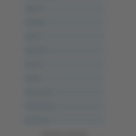
Abruzzo
Acropolis
Alle 21
Altovalore
Ancona
Articoli
Ascoli Calcio
Ascoli Piceno
Asso Story
Vedi tutte le categorie