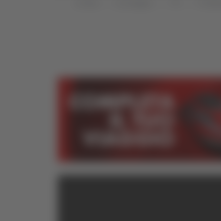
Home
Categorie
TG
TG Mar