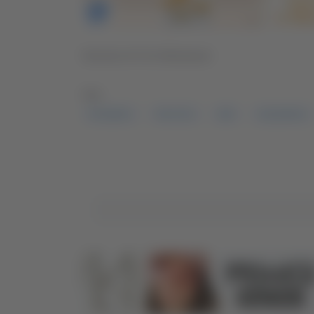
Servizio di Ciro Montanari
TAG:
POLEMICA
POLITICA
SIRI
ACQUAROLI