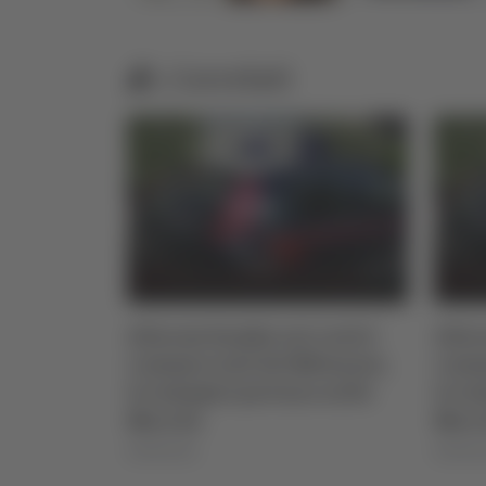
Correlati
Allarme bomba nei centri
Allarme bom
commerciali del Milanese,
commerciali
le indagini portano nelle
le indagini 
Marche
Marche
06/08/2026
06/08/2026