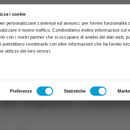
izza i cookie
per personalizzare contenuti ed annunci, per fornire funzionalità 
alizzare il nostro traffico. Condividiamo inoltre informazioni sul
 sito con i nostri partner che si occupano di analisi dei dati web, p
li potrebbero combinarle con altre informazioni che ha fornito lor
 utilizzo dei loro servizi.
ruzzo
TG
TV
Expo
Lavora Con Noi
Conta
TG
TRASMISSIONI
PALINSESTO
Preferenze
Statistiche
Marke
 Siri-Acquaroli, i commenti