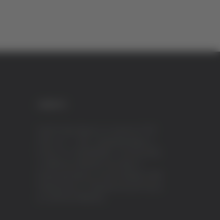
CREDITI
VeraTV (Vera News) è un marchio di TVP
ITALY S.r.l. – PEC: tvpitaly@arubapec.it
P.IVA e C.F. 02078550445 - Iscrizione ROC
n.23296 del 12/09/2012 Vera News è
testata giornalistica iscritta al Registro della
Stampa presso il Tribunale di Ascoli Piceno
al n.503 del 14/08/2012.