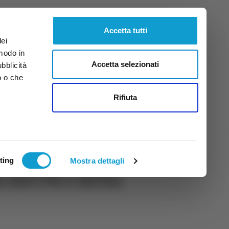
Venerdì
7
Ago.
2026
ore 5:36
Accetta tutti
dei
 modo in
Accetta selezionati
ubblicità
o o che
tti
Rifiuta
ting
Mostra dettagli
 del Pd e della