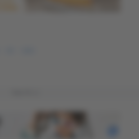
PD
LEGA
Tutto TG