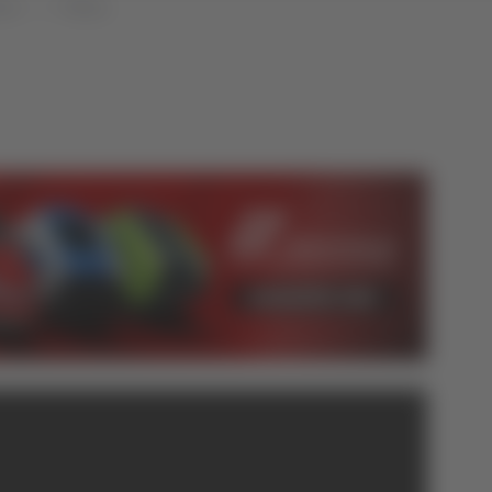
che
Politica