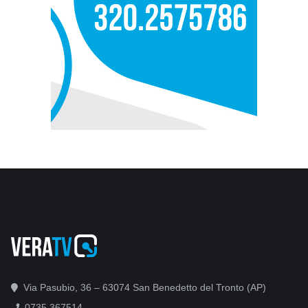
Via Pasubio, 36 – 63074 San Benedetto del Tronto (AP)
0735 367514