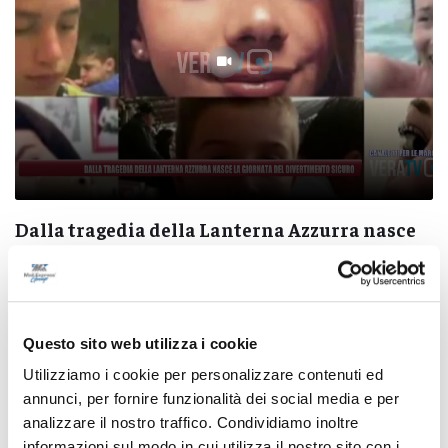
Dalla tragedia della Lanterna Azzurra nasce
la Giornata del divertimento sicuro
05/08/2026
Questo sito web utilizza i cookie
Utilizziamo i cookie per personalizzare contenuti ed
annunci, per fornire funzionalità dei social media e per
Pubblicità
analizzare il nostro traffico. Condividiamo inoltre
informazioni sul modo in cui utilizza il nostro sito con i