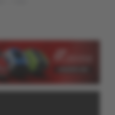
che
Cronaca