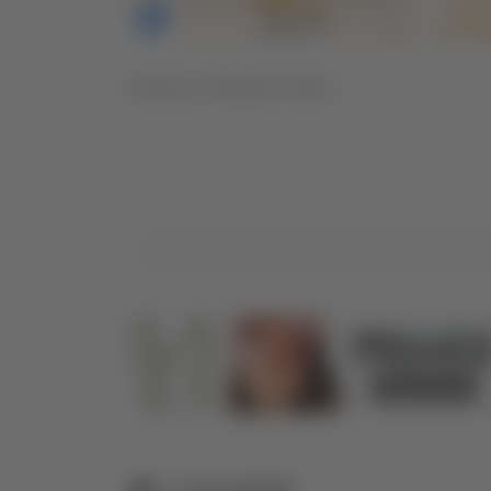
Servizio di Stefania Serino
Correlati