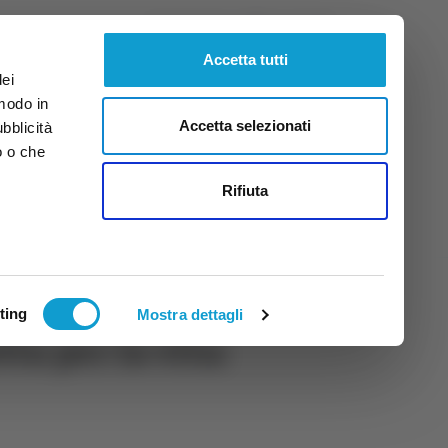
Venerdì
7
Ago.
2026
ore 15:39
Accetta tutti
dei
 modo in
Accetta selezionati
ubblicità
o o che
tti
Rifiuta
ting
Mostra dettagli
ta per la vita: