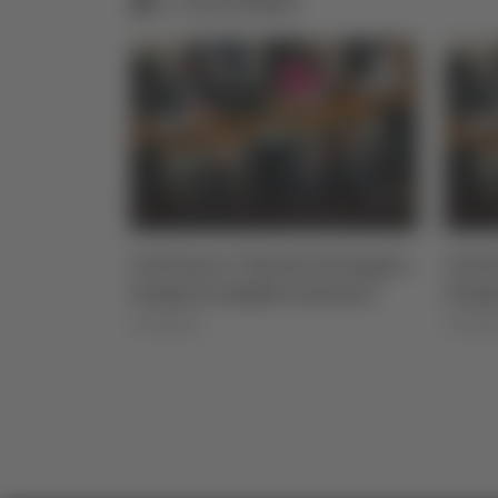
iciale il
Calcinaro: "Esami istologici,
Calci
archigiane
tempi in miglioramento"
temp
07/08/2026
07/08/2