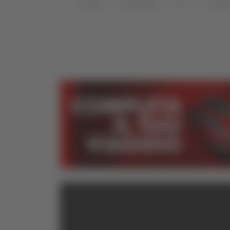
Home
Categorie
TG
TG Mar