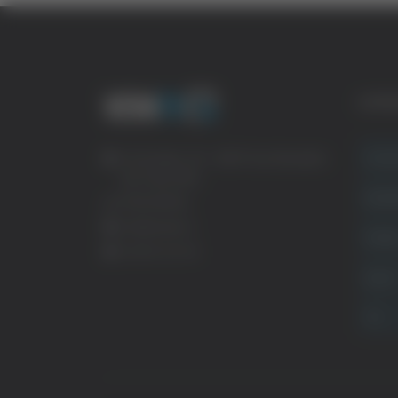
CATE
Crona
Via Pasubio, 36 – 63074 San Benedetto
del Tronto (AP)
Attual
0735 367514
info@veratv.it
Politi
Lavora con noi
Sport
TG