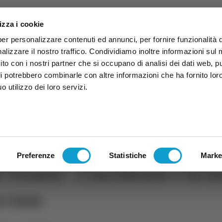
izza i cookie
per personalizzare contenuti ed annunci, per fornire funzionalità 
alizzare il nostro traffico. Condividiamo inoltre informazioni sul
 sito con i nostri partner che si occupano di analisi dei dati web, p
li potrebbero combinarle con altre informazioni che ha fornito lor
 utilizzo dei loro servizi.
ruzzo
TG
TV
Expo
Lavora Con Noi
Conta
TG
TRASMISSIONI
PALINSESTO
Preferenze
Statistiche
Marke
Tronto - L’incidente e la lot
a casa