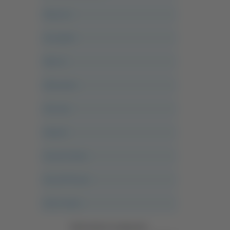
Abruzzo
Acropolis
Alle 21
Altovalore
Ancona
Articoli
Ascoli Calcio
Ascoli Piceno
Asso Story
Vedi tutte le categorie