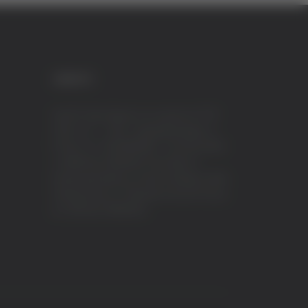
CREDITI
VeraTV (Vera News) è un marchio di TVP
ITALY S.r.l. – PEC: tvpitaly@arubapec.it
P.IVA e C.F. 02078550445 - Iscrizione ROC
n.23296 del 12/09/2012 Vera News è
testata giornalistica iscritta al Registro della
Stampa presso il Tribunale di Ascoli Piceno
al n.503 del 14/08/2012.