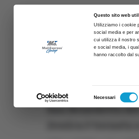
Questo sito web util
Utilizziamo i cookie 
social media e per an
cui utilizza il nostro
e social media, i qua
hanno raccolto dal suo
News
Sport
Marche
Ab
DIRETTA SAMB
DIRETTA TV
Selezione
Necessari
del
San Benedetto del 
consenso
Jessica è tornata 