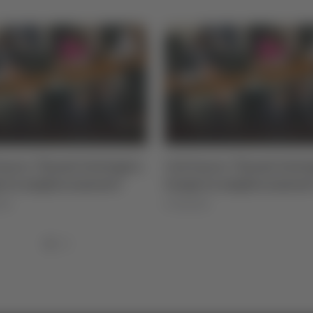
naro: "Esami istologici,
Calcinaro: "Esami istolo
i in miglioramento"
tempi in migliorament
026
07/08/2026