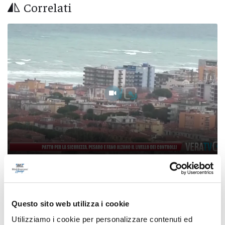
Correlati
Patto per la sicurezza, Pesaro e Fano alzano il
livello dei controlli
Questo sito web utilizza i cookie
08/08/2026
Utilizziamo i cookie per personalizzare contenuti ed