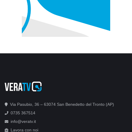
Via Pasubio, 36 – 63074 San Benedetto del Tronto (AP)
0735 367514
info@veratv.it
Lavora con noi