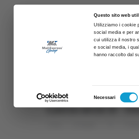
Questo sito web util
Utilizziamo i cookie 
social media e per an
cui utilizza il nostro
e social media, i qua
hanno raccolto dal suo
News
Sport
Marche
Ab
DIRETTA SAMB
DIRETTA TV
Selezione
Necessari
del
Calcio serie D - T
consenso
Home
Categorie
TG
TG Abr