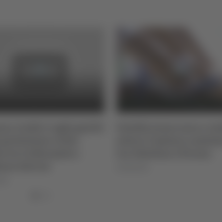
zo, tredici roghi gestiti
Falsificavano euro e va
 protezione civile:
estere: 5 misure cautela
e tra Collarmele e
tra Chietino e Piceno
iano Aterno
05/08/2026
026