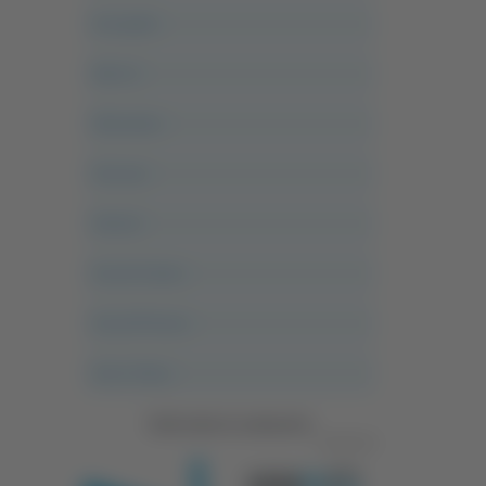
Acropolis
Alle 21
Altovalore
Ancona
Articoli
Ascoli Calcio
Ascoli Piceno
Asso Story
Vedi tutte le categorie
Pubblicità