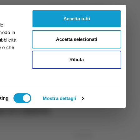
Giovedì
6
Ago.
2026
ore 7:10
Accetta tutti
dei
 modo in
Accetta selezionati
ubblicità
o o che
tti
Rifiuta
ting
Mostra dettagli
n il Chieti
11/05/2025