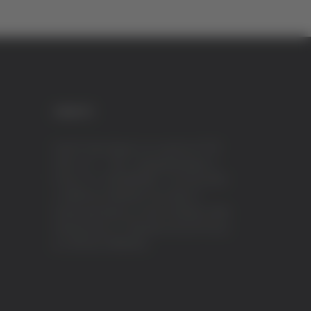
CREDITI
VeraTV (Vera News) è un marchio di TVP
ITALY S.r.l. – PEC: tvpitaly@arubapec.it
P.IVA e C.F. 02078550445 - Iscrizione ROC
n.23296 del 12/09/2012 Vera News è
testata giornalistica iscritta al Registro della
Stampa presso il Tribunale di Ascoli Piceno
al n.503 del 14/08/2012.