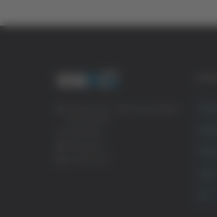
CATE
Crona
Via Pasubio, 36 – 63074 San Benedetto
del Tronto (AP)
Attual
0735 367514
info@veratv.it
Politi
Lavora con noi
Sport
TG