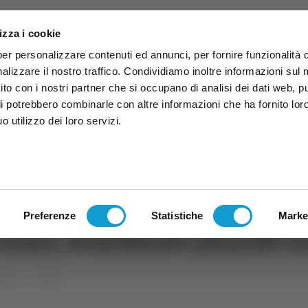
izza i cookie
per personalizzare contenuti ed annunci, per fornire funzionalità 
alizzare il nostro traffico. Condividiamo inoltre informazioni sul
 sito con i nostri partner che si occupano di analisi dei dati web, p
li potrebbero combinarle con altre informazioni che ha fornito lor
 utilizzo dei loro servizi.
ruzzo
TG
TV
Expo
Lavora Con Noi
Conta
TG
TRASMISSIONI
PALINSESTO
Preferenze
Statistiche
Marke
eramo, semifinale playoff co
uzzo
Sport