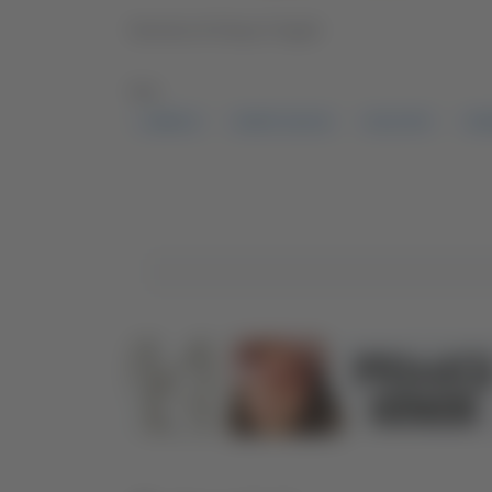
Servizio di Giusy Cingoli
TAG:
, SERIE D
CHIETI CALCIO
PLAY OFF
TER