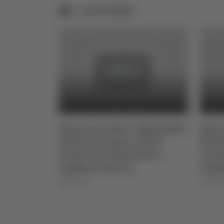
Correlati
sto 2026
Abruzzo, tredici roghi gestiti
Abruz
dalla protezione civile:
dalla
fronte tra Collarmele e
front
Gagliano Aterno
Gagl
05/08/2026
05/08/2