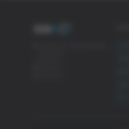
CATE
Crona
Via Pasubio, 36 – 63074 San Benedetto
del Tronto (AP)
Attual
0735 367514
info@veratv.it
Politi
Lavora con noi
Sport
TG