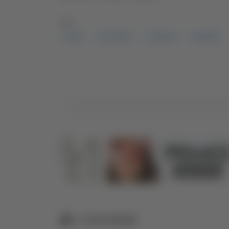
TAG:
ANAS
GALLERIA
L'AQUILA
MARANA
Correlati