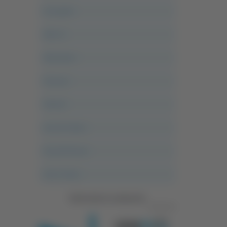
Acropolis
Alle 21
Altovalore
Ancona
Articoli
Ascoli Calcio
Ascoli Piceno
Asso Story
Vedi tutte le categorie
Pubblicità