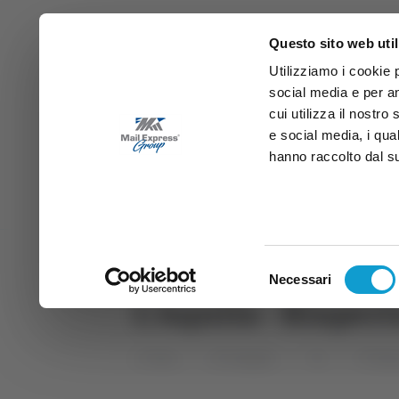
Questo sito web util
Utilizziamo i cookie 
social media e per an
cui utilizza il nostro
e social media, i qua
hanno raccolto dal suo
News
Sport
Marche
Ab
DIRETTA SAMB
DIRETTA TV
Selezione
Necessari
del
L’Aquila - Riaper
consenso
Home
Categorie
TG
TG Abr