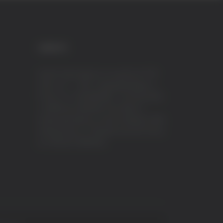
CREDITI
VeraTV (Vera News) è un marchio di TVP
ITALY S.r.l. – PEC: tvpitaly@arubapec.it
P.IVA e C.F. 02078550445 - Iscrizione ROC
n.23296 del 12/09/2012 Vera News è
testata giornalistica iscritta al Registro della
Stampa presso il Tribunale di Ascoli Piceno
al n.503 del 14/08/2012.