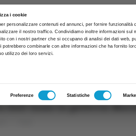
izza i cookie
per personalizzare contenuti ed annunci, per fornire funzionalità 
alizzare il nostro traffico. Condividiamo inoltre informazioni sul
 sito con i nostri partner che si occupano di analisi dei dati web, p
li potrebbero combinarle con altre informazioni che ha fornito lor
 utilizzo dei loro servizi.
ruzzo
TG
TV
Expo
Lavora Con Noi
Conta
TG
TRASMISSIONI
PALINSESTO
Preferenze
Statistiche
Marke
ta dall’Anas la galleria Mar
uzzo
Cronaca