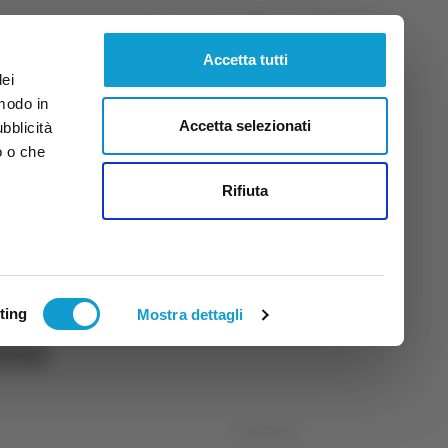
Sabato
8
Ago.
2026
ore 16:08
Accetta tutti
dei
 modo in
Accetta selezionati
ubblicità
o o che
tti
Rifiuta
ting
Mostra dettagli
ana
26/05/2025