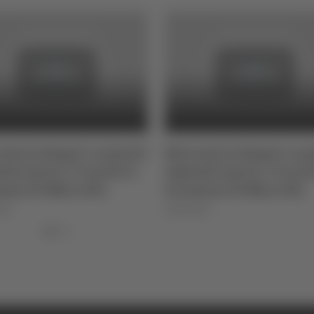
vati in Nepal i corpi di 5
Ritrovati in Nepal i corp
isti morti, c’è anche il
alpinisti morti, c’è anch
mano Di Marcello
teramano Di Marcello
026
08/08/2026