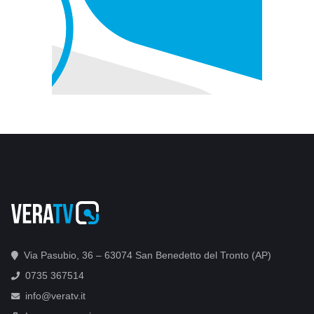
Via Pasubio, 36 – 63074 San Benedetto del Tronto (AP)
0735 367514
info@veratv.it