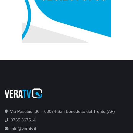
Via Pasubio, 36 – 63074 San Benedetto del Tronto (AP)
0735 367514
info@veratv.it