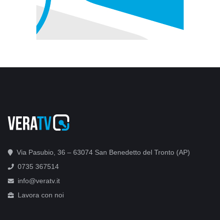
Via Pasubio, 36 – 63074 San Benedetto del Tronto (AP)
0735 367514
info@veratv.it
Lavora con noi