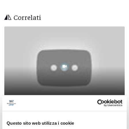
Correlati
Salone del libro 2024 - Biblab
Questo sito web utilizza i cookie
23/06/2024