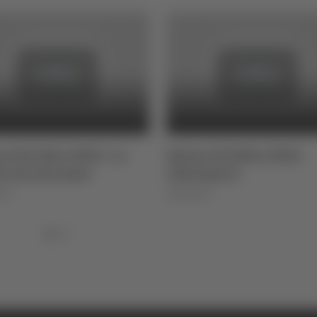
e del Libro 2024 - Lo
Salone del libro 2024 -
acolo del male
LibriAmoCi
024
20/06/2024