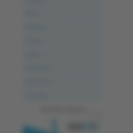
Alle 21
Altovalore
Ancona
Articoli
Ascoli Calcio
Ascoli Piceno
Asso Story
Vedi tutte le categorie
Pubblicità