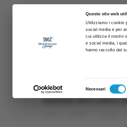
Questo sito web util
Utilizziamo i cookie 
social media e per an
cui utilizza il nostro
e social media, i qua
hanno raccolto dal suo
News
Sport
Marche
Ab
DIRETTA SAMB
DIRETTA TV
Selezione
Necessari
del
Salone del Libro 2
consenso
Home
Categorie
Trasmissioni