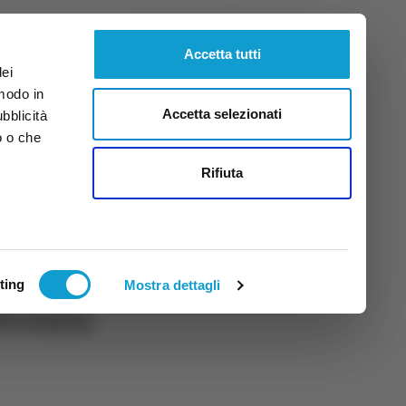
Venerdì
7
Ago.
2026
ore 13:07
Accetta tutti
dei
 modo in
Accetta selezionati
ubblicità
o o che
tti
Rifiuta
ting
Mostra dettagli
Feronia