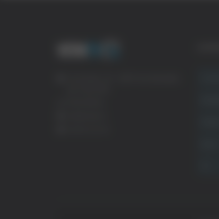
CATE
Crona
Via Pasubio, 36 – 63074 San Benedetto
del Tronto (AP)
Attual
0735 367514
info@veratv.it
Politi
Lavora con noi
Sport
TG