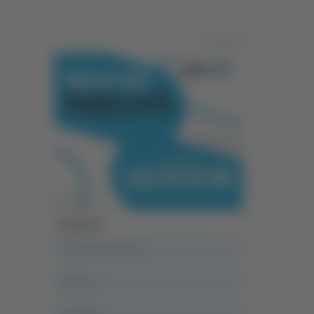
Pubblicità
Categorie
A casa del diavolo
Abruzzo
Acropolis