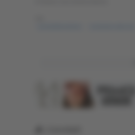
Il Festival a San Severino Marche.
TAG:
SAN SEVERINO MARCHE
SALONE DEL LIBRO 2024
Correlati