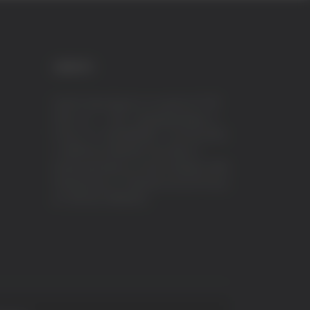
CREDITI
VeraTV (Vera News) è un marchio di TVP
ITALY S.r.l. – PEC: tvpitaly@arubapec.it
P.IVA e C.F. 02078550445 - Iscrizione ROC
n.23296 del 12/09/2012 Vera News è
testata giornalistica iscritta al Registro della
Stampa presso il Tribunale di Ascoli Piceno
al n.503 del 14/08/2012.