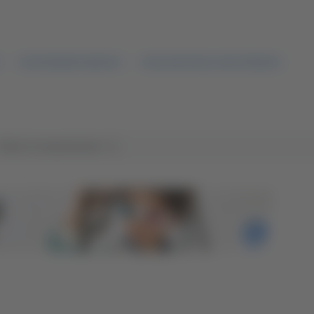
SAN SEVERINO MARCHE
I RACCONTI DELLA DEA FERONIA
Tutte le trasmissioni