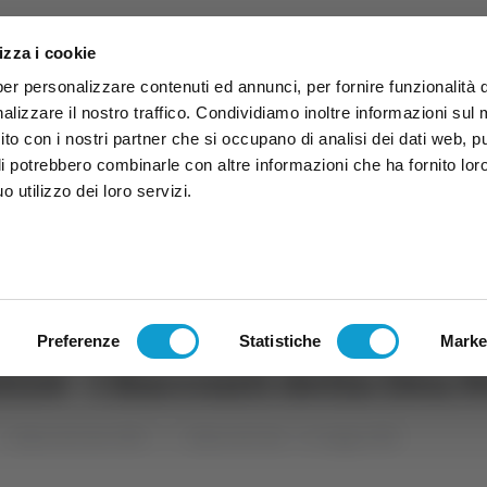
izza i cookie
per personalizzare contenuti ed annunci, per fornire funzionalità 
alizzare il nostro traffico. Condividiamo inoltre informazioni sul
 sito con i nostri partner che si occupano di analisi dei dati web, p
li potrebbero combinarle con altre informazioni che ha fornito lor
 utilizzo dei loro servizi.
ruzzo
TG
TV
Expo
Lavora Con Noi
Conta
TG
TRASMISSIONI
PALINSESTO
Preferenze
Statistiche
Marke
024 - I Racconti della Dea 
Salone del Libro 2024
Salone del Libro - 11 maggio 2024