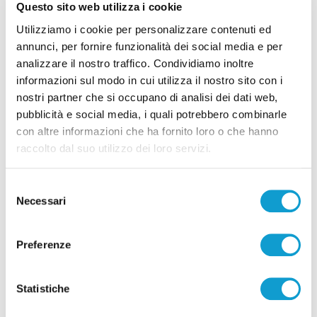
Salone del libro 2024 -Salotto letterario.
Questo sito web utilizza i cookie
Progetto di promozione alla cultura
Utilizziamo i cookie per personalizzare contenuti ed
annunci, per fornire funzionalità dei social media e per
21/06/2024
analizzare il nostro traffico. Condividiamo inoltre
informazioni sul modo in cui utilizza il nostro sito con i
nostri partner che si occupano di analisi dei dati web,
pubblicità e social media, i quali potrebbero combinarle
con altre informazioni che ha fornito loro o che hanno
Pubblicità
raccolto dal suo utilizzo dei loro servizi.
Selezione
Necessari
del
consenso
Preferenze
Statistiche